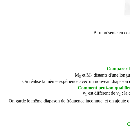
B représente en coup
Comparer l
M
et M
distants d'une longu
3
4
On réalise la même expérience avec un nouveau diapason d
Comment peut-on qualifier 
v
est différent de v
: la 
1
2
On garde le même diapason de fréquence inconnue, et on ajoute quelq
C