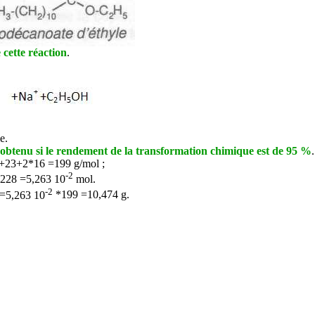
 cette réaction
.
e.
 obtenu si le rendement de la transformation chimique est de 95 %
.
+23+2*16 =199 g/mol ;
-2
/ 228 =5,263 10
mol.
-2
=
5,263 10
*199 =10,474 g.