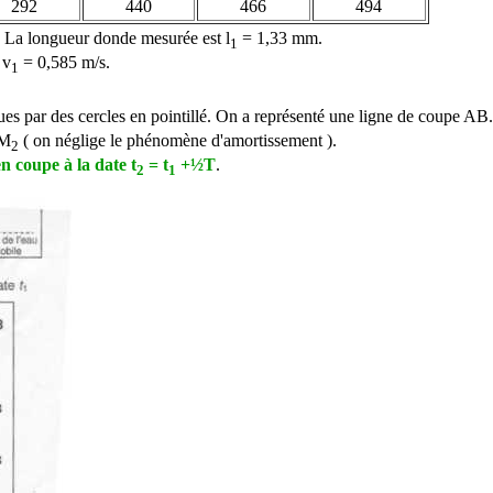
292
440
466
494
la. La longueur donde mesurée est
l
= 1,33 mm.
1
v
= 0,585 m/s.
1
gues par des cercles en pointillé. On a représenté une ligne de coupe AB.
 M
( on néglige le phénomène d'amortissement ).
2
n coupe à la date t
= t
+½T
.
2
1