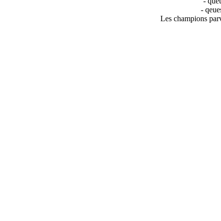
- queu
- qeue
Les champions parvi