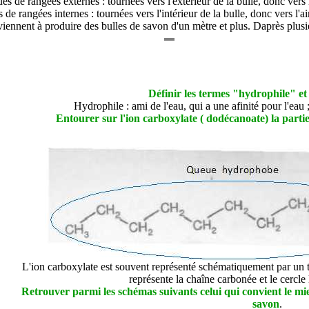
es de rangées externes : tournées vers l'extérieur de la bulle, donc vers 
s de rangées internes : tournées vers l'intérieur de la bulle, donc vers l'
ennent à produire des bulles de savon d'un mètre et plus. Daprès plusie
Définir les termes "hydrophile" 
Hydrophile : ami de l'eau, qui a une afinité pour l'eau 
Entourer sur l'ion carboxylate ( dodécanoate) la parti
L'ion carboxylate est souvent représenté schématiquement par un tr
représente la chaîne carbonée et le cercle
Retrouver parmi les schémas suivants celui qui convient le mieu
savon
.