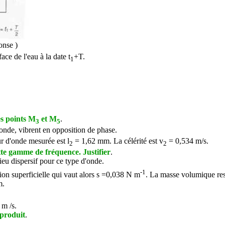
onse )
ce de l'eau à la date t
+T.
1
s points M
et M
.
3
5
onde, vibrent en opposition de phase.
ur d'onde mesurée est
l
= 1,62 mm. La célérité est v
= 0,534 m/s.
2
2
tte gamme de fréquence. Justifier
.
ieu dispersif pour ce type d'onde.
-1
on superficielle qui vaut alors
s
=0,038 N m
. La masse volumique res
m.
m /s.
 produit
.