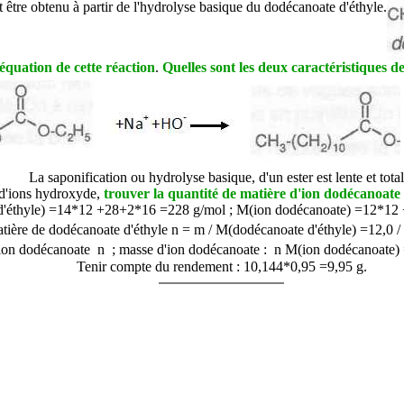
être obtenu à partir de l'hydrolyse basique du dodécanoate d'éthyle.
'équation de cette réaction
.
Quelles sont les deux caractéristiques de
La saponification ou hydrolyse basique, d'un ester est lente et total
 d'ions hydroxyde,
trouver la quantité de matière d'ion dodécanoate
'éthyle
) =14*12 +28+2*16 =228 g/mol ;
M(
ion dodécanoate
) =12*12 
atière de
dodécanoate d'éthyle n = m /
M(
dodécanoate d'éthyle
) =12,0 
'ion
dodécanoate n ; masse d'ion dodécanoate : n
M(
ion dodécanoate
)
Tenir compte du rendement : 10,144*0,95 =9,95 g.