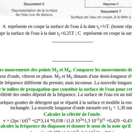
A représente en coupe la surface de l'eau à la date t
+½T. (bonne rép
1
e la surface de l'eau à la date t
+0,25T ;
C représente en coupe la surfa
1
es mouvements des points M
et M
.
Comparer les mouvements de
3
4
eur d'onde, vibrent en phase.
M
et M
distants d'une demi-longueur d'
3
5
e fréquence différente du premier, mais inconnue. La nouvelle longue
le milieu de propagation que constitue la surface de l'eau pour ce
célérité des ondes dépend de la fréquence. La surface de l'eau est un mil
ues gouttes de détergent qui se répartit à la surface et modifie la ensi
inchangée. La nouvelle longueur d'onde mesurée est
l
= 1,30 m
3
Calculer la célérité de l'onde
.
½
3
-3
½
v = (2
ps
/ (
rl
)
=(2*3,14 *0,038 / (
1,0 10
*1,3 10
))
=0,429 ~0,43 
alculer la fréquence du diapason et donner le nom de la note qu'il
-3
2