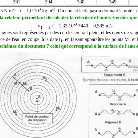
261
294
330
349
-1
3
-3
73 N m
;
r
= 1,0 10
kg m
. On choisit le diapason donnant la note 
a relation permettant de calculer la célérité de l'onde. Vérifier que
-3
v
=
l
f = 1,33 10
*440 =
0,585 m/s.
1
1
gues sont représentés par des cercles en trait plein, et les creux de va
ce de l'eau en coupe, à la date t
, en faisant apparaître les points M
et
1
1
 schémas du document 7 celui qui correspond à la surface de l'eau e