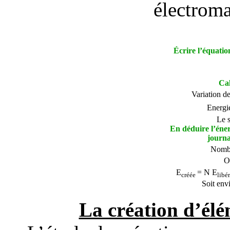
électroma
Écrire l’équatio
Cal
Variation d
Energie
Le s
En déduire l’éner
journa
Nombr
O
E
= N
E
créée
libé
Soit env
La création d’élém