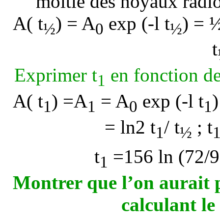
moitié des noyaux radioa
A(
t
) = A
exp (-l
t
) = 
½
0
½
t
Exprimer t
en fonction d
1
A(
t
) =A
= A
exp (-l
t
1
1
0
1
=
ln2
t
/
t
; t
1
½
t
=156 ln (72/9
1
Montrer que l’on aurait p
calculant le