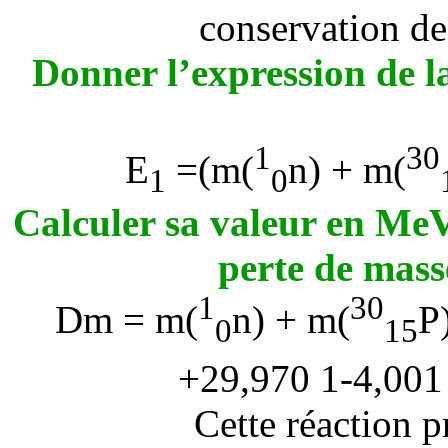
conservation de
Donner l’expression de la
1
30
E
=(m(
n) + m(
1
0
Calculer sa valeur en MeV
perte de mass
1
30
D
m = m(
n) + m(
P
0
15
+29,970 1-4,001
Cette réaction 