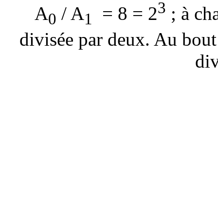
3
A
/ A
= 8 = 2
; à cha
0
1
divisée par deux. Au bout d
div