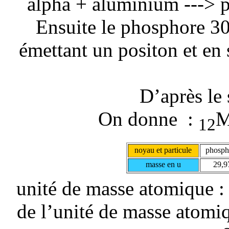
alpha + aluminium ---> p
Ensuite le phosphore 30 
émettant un positon et en 
D’après le 
On donne :
M
12
noyau et particule
phosph
masse en u
29,9
unité de masse atomique :
de l’unité de masse atomiq