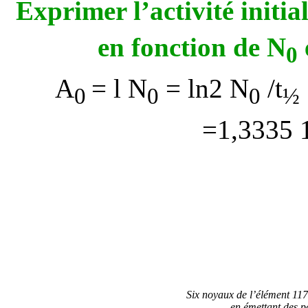
Exprimer l’activité initia
en fonction de N
0
A
=
l
N
= ln2 N
/t
0
0
0
½
=1,3335 
Six noyaux de l’élément 117
en émettant des p