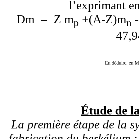
l’exprimant e
D
m =
Z
m
+(A-Z)
m
-
p
n
47,9
En déduire, en Me
Étude de la
La première étape de la sy
fabrication du berkélium 