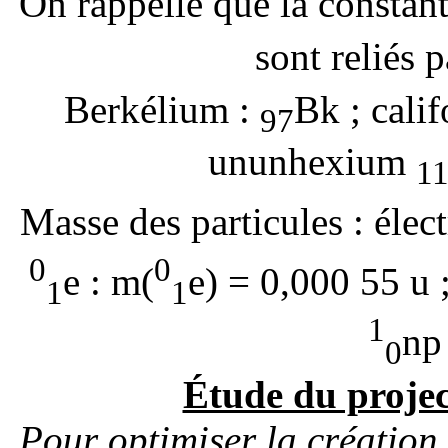
On rappelle que la constan
sont reliés p
Berkélium :
Bk ; cali
97
ununhexium
1
Masse des particules : élec
0
0
e : m(
e
) = 0,000 55 u 
1
1
1
np
0
Étude du projec
Pour optimiser la création