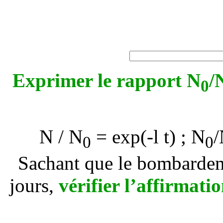
Exprimer le rapport N
/
0
N / N
= exp(-
l
t) ; N
/
0
0
Sachant que le bombardeme
jours,
vérifier l’affirmati