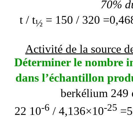
70% du
t / t
= 150 / 320 =0,46
½
Activité de la source 
Déterminer le nombre in
dans l’échantillon prod
berkélium 249 
-6
-25
22 10
/ 4,136×10
=5