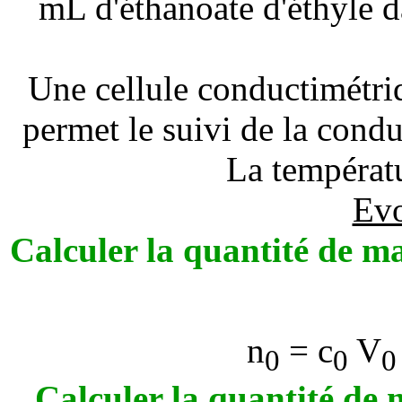
mL d'éthanoate d'éthyle d
Une cellule conductimétriq
permet le suivi de la condu
La températu
Evo
Calculer la quantité de mat
n
= c
V
0
0
0
Calculer la quantité de m