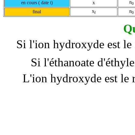
n
en cours ( date t)
x
0
x
n
final
f
0
Qu
Si l'ion hydroxyde est le 
Si l'éthanoate d'éthyle
L'ion hydroxyde est le ré