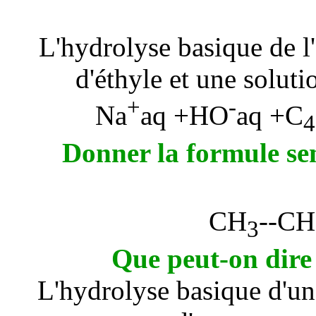
L'hydrolyse basique de l'
d'éthyle et une solut
+
-
Na
aq +HO
aq +C
4
Donner la formule se
CH
--CH
3
Que peut-on dire 
L'hydrolyse basique d'un 