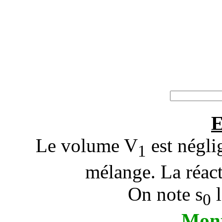
E
Le volume V
est négli
1
mélange. La réact
On note
s
l
0
Mont