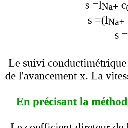
s
=
l
c
Na+
s
=(
l
Na+
s
Le suivi conductimétrique 
de l'avancement x. La vites
En précisant la méthode 
Le coefficient direteur de 