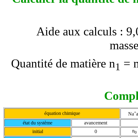
Aide aux calculs : 9,
mass
Quantité de matière n
= m
1
Complé
+
équation chimique
Na
état du système
avancement
n
initial
0
0