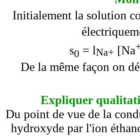
Initialement la solution c
électriquem
s
=
l
[Na
Na+
0
De la même façon on dém
Expliquer qualitat
Du point de vue de la condu
hydroxyde par l'ion éthan