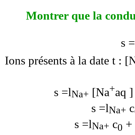
Montrer que la condu
s
Ions présents à la date t :
[
+
s
=
l
[Na
aq 
Na+
s
=
l
c
Na+
s
=
l
c
Na+
0