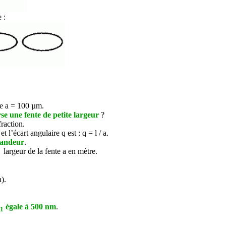
 :
te a = 100 µm.
e une fente de petite largeur
?
raction.
e et l’écart angulaire
q
est :
q
=
l
/ a.
randeur
.
 largeur de la fente a en mètre.
).
égale à 500 nm
.
1