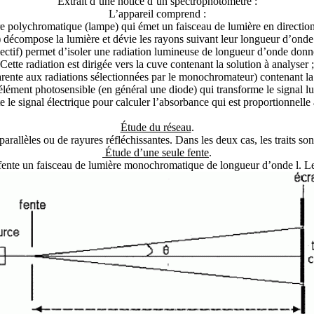
Extrait d’une notice d’un spectrophotomètre :
L’appareil comprend :
re polychromatique (lampe) qui émet un faisceau de lumière en directi
 décompose la lumière et dévie les rayons suivant leur longueur d’onde 
lectif) permet d’isoler une radiation lumineuse de longueur d’onde donn
Cette radiation est dirigée vers la cuve contenant la solution à analyser ;
rente aux radiations sélectionnées par le monochromateur) contenant la 
 élément photosensible (en général une diode) qui transforme le signal lu
aite le signal électrique pour calculer l’absorbance qui est proportionnelle 
Étude du réseau
.
arallèles ou de rayures réfléchissantes. Dans les deux cas, les traits s
Étude d’une seule fente
.
 fente un faisceau de lumière monochromatique de longueur d’onde
l
. L