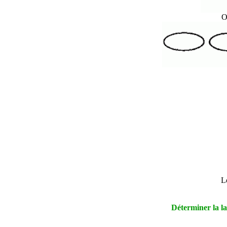
O
L
Déterminer la l