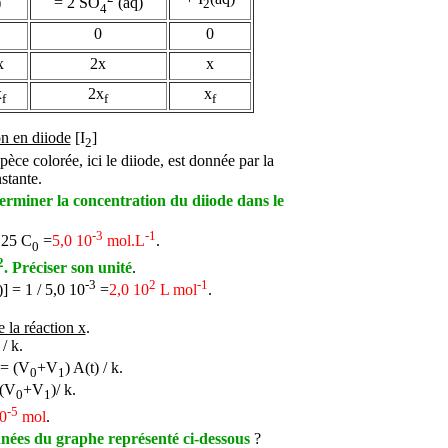
q)
= 2 SO
(aq)
2
4
0
0
x
2x
x
x
2x
x
f
f
f
on en diiode
[I
]
2
pèce colorée, ici le diiode, est donnée par la
stante.
erminer la concentration du diiode dans le
-3
-1
,25 C
=
5,0 10
mol.L
.
0
2
. Préciser son unité
.
-3
2
-1
)] = 1 / 5,0 10
=
2,0 10
L mol
.
 la réaction x
.
 / k.
 =
(V
+V
) A(t) / k.
0
1
(V
+V
)/ k.
0
1
-5
10
mol
.
nnées du graphe représenté ci-dessous
?