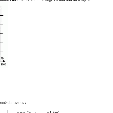
onné ci-dessous :
2-
+ I
(aq)