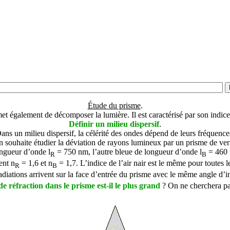
Étude du prisme
.
t également de décomposer la lumière. Il est caractérisé par son indice 
Définir un milieu dispersif
.
ans un milieu dispersif, la célérité des ondes dépend de leurs fréquence
 souhaite étudier la déviation de rayons lumineux par un prisme de ver
longueur d’onde
l
= 750 nm, l’autre bleue de longueur d’onde
l
= 460 n
R
B
ent n
= 1,6 et n
= 1,7. L’indice de l’air nair est le même pour toutes le
R
B
diations arrivent sur la face d’entrée du prisme avec le même angle d’i
de réfraction dans le prisme est-il le plus grand
? On ne cherchera pas