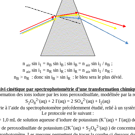
n
sin i
= n
sin i
; sin i
= n
sin i
/ n
;
air
1
B
B
B
air
1
B
n
sin i
= n
sin i
; sin i
= n
sin i
/ n
;
air
1
R
R
R
air
1
R
n
> n
: donc sin i
> sin i
: le bleu sera le plus dévié.
B
R
B
R
ivi cinétique par spectrophotométrie d’une transformation chimiq
ormation des ions iodure par les ions peroxodisulfate, modélisée par la r
2-
-
2-
S
O
(aq) + 2 I
(aq) = 2 SO
(aq) + I
(aq)
2
8
4
2
vie à l’aide du spectrophotomètre précédemment étudié, relié à un syst
Le protocole est le suivant :
+
-
 1,0 mL de solution aqueuse d’iodure de potassium (K
(aq) + I
(aq)) d
+
2-
 de peroxodisulfate de potassium (2K
(aq) + S
O
(aq) ) de concentr
2
8
rophotomètre. Les mesures permettent de tracer la courbe ci-dessous d