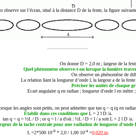
n observe sur l’écran, situé à la distance D de la fente, la figure suivante
On donne D = 2,0 m ; largeur de la fen
Quel phénomène observe-t-on lorsque la lumière travers
On observe un phénomène de diff
La relation liant la longueur d’onde
l
, la largeur a de la fent
Préciser les unités de chaque g
Ecart angulaire
q
en radian ; longueur d'onde
l
en mètre ;
orsque les angles sont petits, on peut admettre que tan
q
~
q
(
q
en radian
Établir dans ces conditions que
L = 2
l
D /a.
tan
q
~
q =
½L / D ; or
q
=
l
/ a d'où :
½L / D =
l
/ a soit L =
2
l
D /a.
argeur de la tache centrale pour une radiation de longueur d’onde
l
-9
-4
L =2*500 10
* 2,0 / 1,00 10
=
0,020 m
.