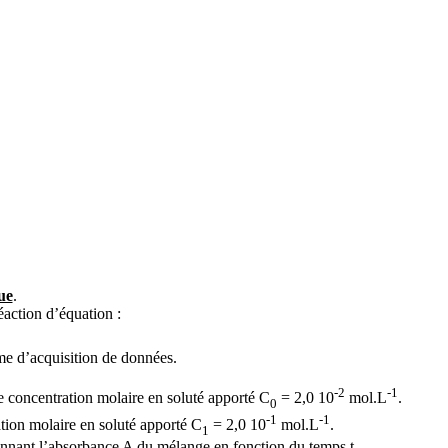
ue
.
éaction d’équation :
ème d’acquisition de données.
-2
-1
e concentration molaire en soluté apporté C
= 2,0 10
mol.L
.
0
-1
-1
ation molaire en soluté apporté C
= 2,0 10
mol.L
.
1
onnant l’absorbance A du mélange en fonction du temps t.