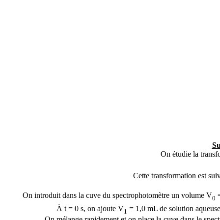
Su
On étudie la transf
Cette transformation est sui
On introduit dans la cuve du spectrophotomètre un volume V
=
0
À t = 0 s, on ajoute V
= 1,0 mL de solution aqueuse
1
On mélange rapidement et on place la cuve dans le spect